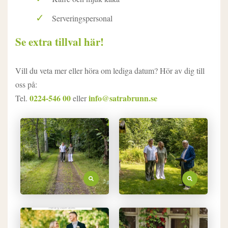
Serveringspersonal
Se extra tillval här!
Vill du veta mer eller höra om lediga datum? Hör av dig till
oss på:
0224-546 00
info@satrabrunn.se
Tel.
eller