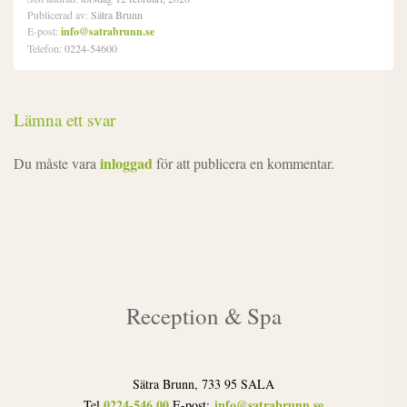
Publicerad av:
Sätra Brunn
E-post:
info@satrabrunn.se
Telefon:
0224-54600
Lämna ett svar
inloggad
Du måste vara
för att publicera en kommentar.
Reception & Spa
Sätra Brunn, 733 95 SALA
0224-546 00
info@satrabrunn.se
Tel
E-post: