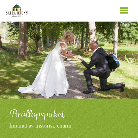
Se
innhold
Bröllopspaket
Inramat av historisk charm