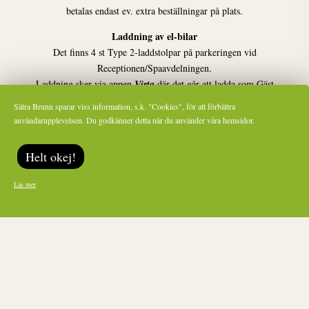
betalas endast ev. extra beställningar på plats.
Laddning av el-bilar
Det finns 4 st Type 2-laddstolpar på parkeringen vid
Receptionen/Spaavdelningen.
Laddning sker via appen
Virta
där det går att ladda som Gäst
utan inloggning.
Sätra Brunn sparar viss information, s.k. "Cookies", för att förbättra
användarupplevelsen. Du godkänner detta när du använder våra hemsidor.
Prenumerera på vårt nyhetsbrev
Helt okej!
Läs mer
Lämna detta fält tomt.