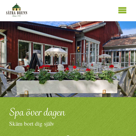
Se
innhold
Spa över dagen
Skäm bort dig själv