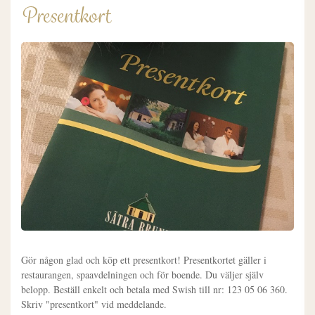
Presentkort
Gör någon glad och köp ett presentkort! Presentkortet gäller i
restaurangen, spaavdelningen och för boende. Du väljer själv
belopp. Beställ enkelt och betala med Swish till nr: 123 05 06 360.
Skriv "presentkort" vid meddelande.