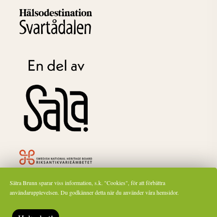
Sätra Brunn ingår som ett av ca 1600 riksintressen för kulturmiljövården och är
Sätra Brunn sparar viss information, s.k. "Cookies", för att förbättra
därför märkt med Riksantikvarieämbetets symbol.
användarupplevelsen. Du godkänner detta när du använder våra hemsidor.