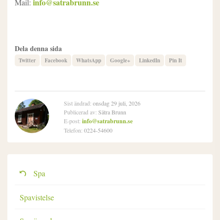
info@satrabrunn.se
Mail:
Dela denna sida
Twitter
Facebook
WhatsApp
Google+
LinkedIn
Pin It
Sist ändrad:
onsdag 29 juli, 2026
Publicerad av:
Sätra Brunn
E-post:
info@satrabrunn.se
Telefon:
0224-54600
Spa
Spavistelse