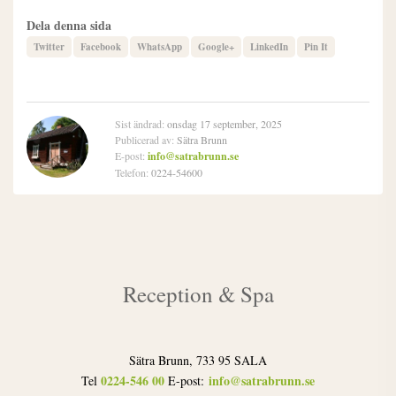
Dela denna sida
Twitter
Facebook
WhatsApp
Google+
LinkedIn
Pin It
Sist ändrad:
onsdag 17 september, 2025
Publicerad av:
Sätra Brunn
E-post:
info@satrabrunn.se
Telefon:
0224-54600