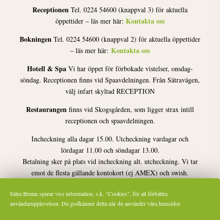
Reception & Spa
Sätra Brunn, 733 95 SALA
0224-546 00
info@satrabrunn.se
Tel
E-post:
Receptionen
Tel. 0224 54600 (knappval 3) för aktuella
Kontakta oss
öppettider – läs mer här:
Bokningen
Tel. 0224 54600 (knappval 2) för aktuella öppettider
Kontakta oss
– läs mer här:
Hotell & Spa
Vi har öppet för förbokade vistelser, onsdag-
söndag. Receptionen finns vid Spaavdelningen. Från Sätravägen,
välj infart skyltad RECEPTION
Restaurangen
finns vid Skogsgården, som ligger strax intill
receptionen och spaavdelningen.
Sätra Brunn sparar viss information, s.k. "Cookies", för att förbättra
Incheckning alla dagar 15.00. Utcheckning vardagar och
användarupplevelsen. Du godkänner detta när du använder våra hemsidor.
lördagar 11.00 och söndagar 13.00.