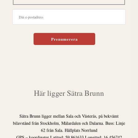
Lämna detta fält tomt.
Här ligger Sätra Brunn
Sätra Brunn ligger mellan Sala och Västerås, på bekvämt
bilavstånd från Stockholm, Mälardalen och Dalarna. Buss: Linje
62 från Sala. Hållplats Norrlund
GPS – koordinater Latitud: 59.861633 Longitud: 16.456742