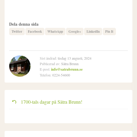
Dela denna sida
Twitter
Facebook
WhatsApp
Google+
LinkedIn
Pin It
Sist ändrad:
tisdag 13 augusti, 2024
Publicerad av:
Sätra Brunn
E-post:
info@satrabrunn.se
Telefon:
0224-54600
1700-tals dagar på Sätra Brunn!