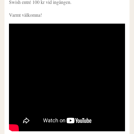
Swish entré 100 kr vid ingången.
Varmt välkomna!