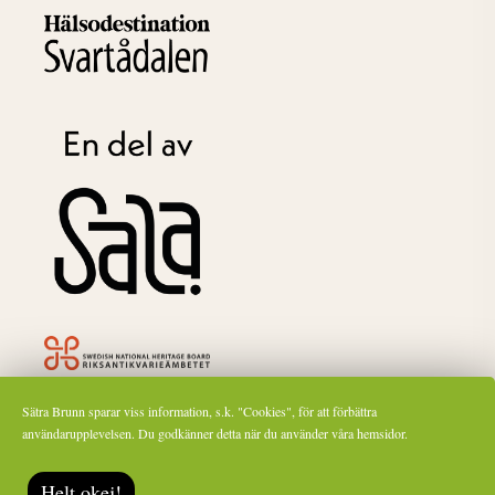
Sätra Brunn ingår som ett av ca 1600 riksintressen för kulturmiljövården och är
Sätra Brunn sparar viss information, s.k. "Cookies", för att förbättra
därför märkt med Riksantikvarieämbetets symbol.
användarupplevelsen. Du godkänner detta när du använder våra hemsidor.
Helt okej!