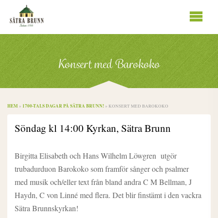
Se
innhold
Konsert med Barokoko
HEM
1700-TALS DAGAR PÅ SÄTRA BRUNN!
»
»
KONSERT MED BAROKOKO
Söndag kl 14:00 Kyrkan, Sätra Brunn
Birgitta Elisabeth och Hans Wilhelm Löwgren utgör
trubadurduon Barokoko som framför sånger och psalmer
med musik och/eller text från bland andra C M Bellman, J
Haydn, C von Linné med flera. Det blir finstämt i den vackra
Sätra Brunnskyrkan!