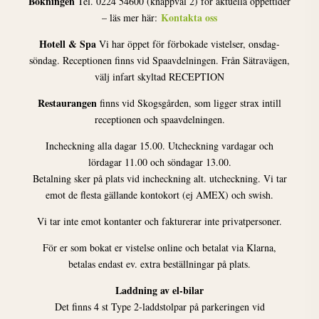
Bokningen
Tel. 0224 54600 (knappval 2) för aktuella öppettider
Kontakta oss
– läs mer här:
Hotell & Spa
Vi har öppet för förbokade vistelser, onsdag-
söndag. Receptionen finns vid Spaavdelningen. Från Sätravägen,
välj infart skyltad RECEPTION
Restaurangen
finns vid Skogsgården, som ligger strax intill
receptionen och spaavdelningen.
Incheckning alla dagar 15.00. Utcheckning vardagar och
lördagar 11.00 och söndagar 13.00.
Betalning sker på plats vid incheckning alt. utcheckning. Vi tar
emot de flesta gällande kontokort (ej AMEX) och swish.
Vi tar inte emot kontanter och fakturerar inte privatpersoner.
För er som bokat er vistelse online och betalat via Klarna,
betalas endast ev. extra beställningar på plats.
Laddning av el-bilar
Det finns 4 st Type 2-laddstolpar på parkeringen vid