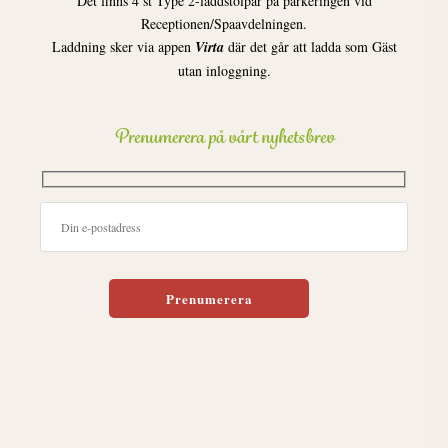
Det finns 4 st Type 2-laddstolpar på parkeringen vid
Receptionen/Spaavdelningen.
Laddning sker via appen
Virta
där det går att ladda som Gäst
utan inloggning.
Prenumerera på vårt nyhetsbrev
Lämna detta fält tomt.