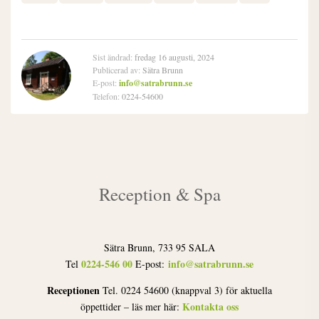
Sist ändrad:
fredag 16 augusti, 2024
Publicerad av:
Sätra Brunn
E-post:
info@satrabrunn.se
Telefon:
0224-54600
Reception & Spa
Sätra Brunn, 733 95 SALA
0224-546 00
info@satrabrunn.se
Tel
E-post:
Receptionen
Tel. 0224 54600 (knappval 3) för aktuella
Kontakta oss
öppettider – läs mer här: