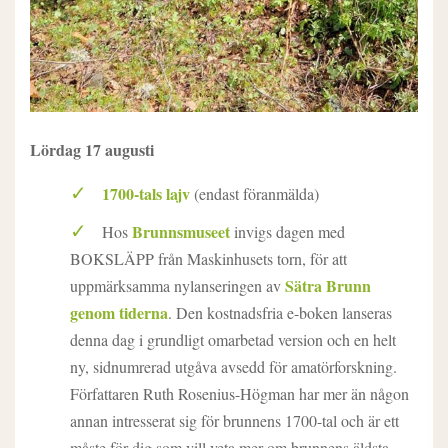
Lördag 17 augusti
1700-tals lajv
(endast föranmälda)
Brunnsmuseet
Hos
invigs dagen med
BOKSLÄPP från Maskinhusets torn, för att
Sätra Brunn
uppmärksamma nylanseringen av
genom tiderna
. Den kostnadsfria e-boken lanseras
denna dag i grundligt omarbetad version och en helt
ny, sidnumrerad utgåva avsedd för amatörforskning.
Författaren Ruth Rosenius-Högman har mer än någon
annan intresserat sig för brunnens 1700-tal och är ett
måste för dig som vill veta mer om brunnens äldsta