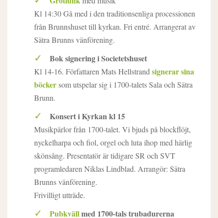
Grötlunk
med musik
Kl 14:30 Gå med i den traditionsenliga processionen
från Brunnshuset till kyrkan. Fri entré. Arrangerat av
Sätra Brunns vänförening.
Bok signering i Societetshuset
signerar sina
Kl 14-16. Författaren Mats Hellstrand
böcker
som utspelar sig i 1700-talets Sala och Sätra
Brunn.
Konsert i Kyrkan kl 15
Musikpärlor från 1700-talet. Vi bjuds på blockflöjt,
nyckelharpa och fiol, orgel och luta ihop med härlig
skönsång. Presentatör är tidigare SR och SVT
programledaren Niklas Lindblad. Arrangör: Sätra
Brunns vänförening.
Frivilligt utträde.
Pubkväll
med 1700-tals trubadurerna