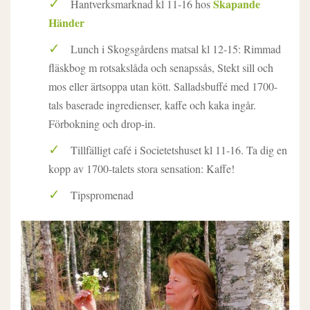
Skapande
Hantverksmarknad kl 11-16 hos
Händer
Lunch i Skogsgårdens matsal kl 12-15: Rimmad
fläskbog m rotsakslåda och senapssås, Stekt sill och
mos eller ärtsoppa utan kött. Salladsbuffé med 1700-
tals baserade ingredienser, kaffe och kaka ingår.
Förbokning och drop-in.
Tillfälligt café i Societetshuset kl 11-16. Ta dig en
kopp av 1700-talets stora sensation: Kaffe!
Tipspromenad