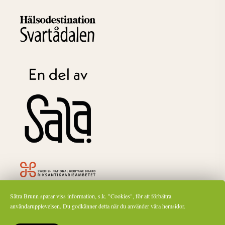
Sätra Brunn ingår som ett av ca 1600 riksintressen för kulturmiljövården och är
Sätra Brunn sparar viss information, s.k. "Cookies", för att förbättra
därför märkt med Riksantikvarieämbetets symbol.
användarupplevelsen. Du godkänner detta när du använder våra hemsidor.