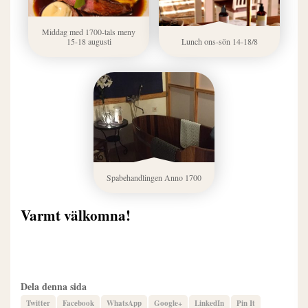
Middag med 1700-tals meny
15-18 augusti
Lunch ons-sön 14-18/8
Spabehandlingen Anno 1700
Varmt välkomna!
Dela denna sida
Twitter
Facebook
WhatsApp
Google+
LinkedIn
Pin It