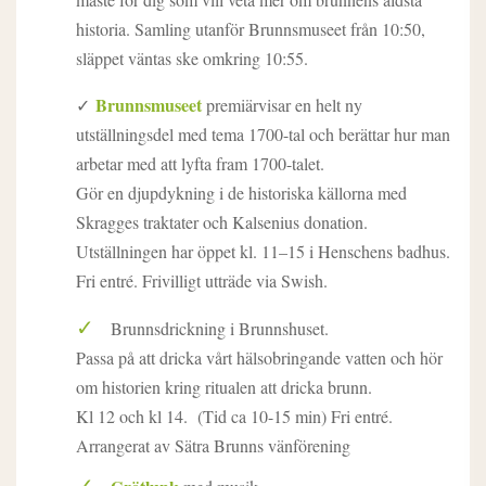
historia. Samling utanför Brunnsmuseet från 10:50,
släppet väntas ske omkring 10:55.
Brunnsmuseet
✓
premiärvisar en helt ny
utställningsdel med tema 1700-tal och berättar hur man
arbetar med att lyfta fram 1700-talet.
Gör en djupdykning i de historiska källorna med
Skragges traktater och Kalsenius donation.
Utställningen har öppet kl. 11–15 i Henschens badhus.
Fri entré. Frivilligt utträde via Swish.
Brunnsdrickning i Brunnshuset.
Passa på att dricka vårt hälsobringande vatten och hör
om historien kring ritualen att dricka brunn.
Kl 12 och kl 14. (Tid ca 10-15 min) Fri entré.
Arrangerat av Sätra Brunns vänförening